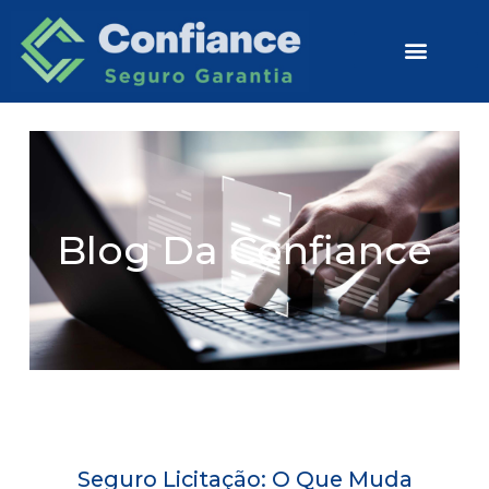
Ir
para
o
conteúdo
Seguro Licitação
Seguro Judicial
Blog Da Confiance
Seguro Licitação: O Que Muda