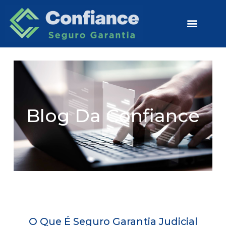
Ir
para
o
conteúdo
Seguro Licitação
Seguro Judicial
Blog Da Confiance
O Que É Seguro Garantia Judicial